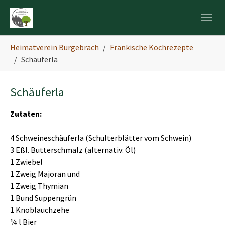
Skip to main navigation
Zum Hauptinhalt springen
Skip to page footer
Sie sind hier:
Heimatverein Burgebrach
Fränkische Kochrezepte
Schäuferla
Schäuferla
Zutaten:
4 Schweineschäuferla (Schulterblätter vom Schwein)
3 Eßl. Butterschmalz (alternativ: Öl)
1 Zwiebel
1 Zweig Majoran und
1 Zweig Thymian
1 Bund Suppengrün
1 Knoblauchzehe
¼ l Bier