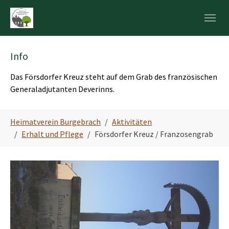
Skip to main navigation
Zum Hauptinhalt springen
Skip to page footer
Info
Das Försdorfer Kreuz steht auf dem Grab des französischen
Generaladjutanten Deverinns.
Sie sind hier:
Heimatverein Burgebrach
Aktivitäten
Erhalt und Pflege
Försdorfer Kreuz / Franzosengrab
Show larger version