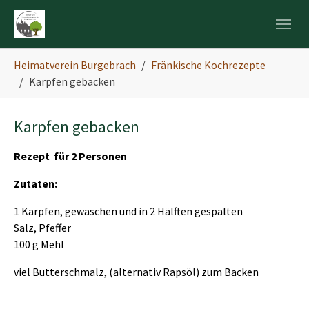
Skip to main navigation
Zum Hauptinhalt springen
Skip to page footer
Sie sind hier:
Heimatverein Burgebrach
Fränkische Kochrezepte
Karpfen gebacken
Karpfen gebacken
Rezept für 2 Personen
Zutaten:
1
Karpfen, gewaschen und in 2 Hälften gespalten
Salz, Pfeffer
100 g Mehl
viel Butterschmalz, (alternativ Rapsöl) zum Backen