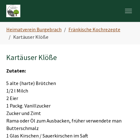
Skip to main navigation
Zum Hauptinhalt springen
Skip to page footer
Sie sind hier:
Heimatverein Burgebrach
Fränkische Kochrezepte
Kartäuser Klöße
Kartäuser Klöße
Zutaten:
5 alte (harte) Brötchen
1/2 l Milch
2 Eier
1 Packg. Vanillzucker
Zucker und Zimt
Rama oder Öl zum Ausbacken, früher verwendete man
Butterschmalz
1 Glas Kirschen / Sauerkirschen im Saft