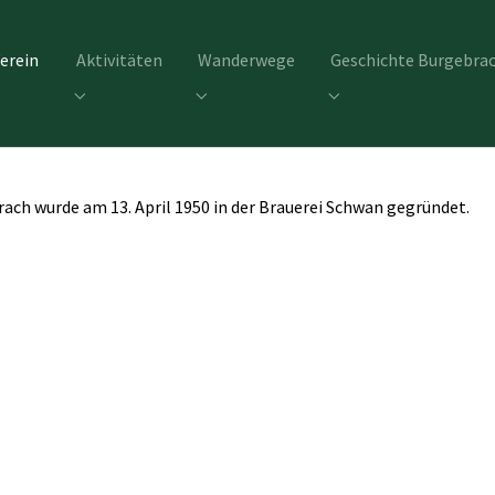
(current)
erein
Aktivitäten
Wanderwege
Geschichte Burgebra
ubmenu for "Verein"
Submenu for "Aktivitäten"
Submenu for "Wanderwege"
Submenu for "Geschi
ch wurde am 13. April 1950 in der Brauerei Schwan gegründet.