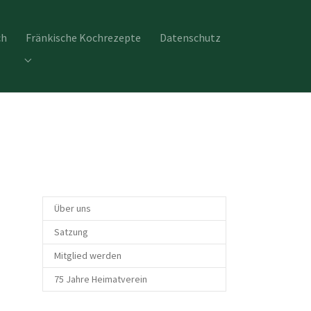
ch
Fränkische Kochrezepte
Datenschutz
chte Burgebrach"
Submenu for "Fränkische Kochrezepte"
Über uns
Satzung
Mitglied werden
75 Jahre Heimatverein