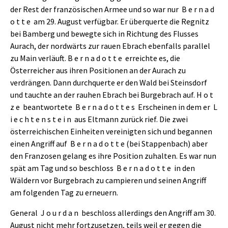
der Rest der französischen Armee und so war nur B e r n a d
o t t e am 29. August verfügbar. Er überquerte die Regnitz
bei Bamberg und bewegte sich in Richtung des Flusses
Aurach, der nordwärts zur rauen Ebrach ebenfalls parallel
zu Main verläuft. B e r n a d o t t e erreichte es, die
Österreicher aus ihren Positionen an der Aurach zu
verdrängen. Dann durchquerte er den Wald bei Steinsdorf
und tauchte an der rauhen Ebrach bei Burgebrach auf. H o t
z e beantwortete B e r n a d o t t e s Erscheinen in dem er L
i e c h t e n s t e i n aus Eltmann zurück rief. Die zwei
österreichischen Einheiten vereinigten sich und begannen
einen Angriff auf B e r n a d o t t e (bei Stappenbach) aber
den Franzosen gelang es ihre Position zuhalten. Es war nun
spät am Tag und so beschloss B e r n a d o t t e in den
Wäldern vor Burgebrach zu campieren und seinen Angriff
am folgenden Tag zu erneuern.
General J o u r d a n beschloss allerdings den Angriff am 30.
August nicht mehr fortzusetzen, teils weil er gegen die