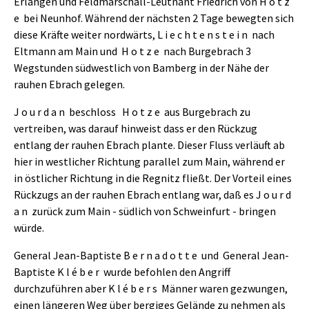
Erlangen und Feldmarschall-Leutnant Friedrich von H o t z
e bei Neunhof. Während der nächsten 2 Tage bewegten sich
diese Kräfte weiter nordwärts, L i e c h t e n s t e i n nach
Eltmann am Main und H o t z e nach Burgebrach 3
Wegstunden südwestlich von Bamberg in der Nähe der
rauhen Ebrach gelegen.
J o u r d a n beschloss H o t z e aus Burgebrach zu
vertreiben, was darauf hinweist dass er den Rückzug
entlang der rauhen Ebrach plante. Dieser Fluss verläuft ab
hier in westlicher Richtung parallel zum Main, während er
in östlicher Richtung in die Regnitz fließt. Der Vorteil eines
Rückzugs an der rauhen Ebrach entlang war, daß es J o u r d
a n zurück zum Main - südlich von Schweinfurt - bringen
würde.
General Jean-Baptiste B e r n a d o t t e und General Jean-
Baptiste K l é b e r wurde befohlen den Angriff
durchzuführen aber K l é b e r s Männer waren gezwungen,
einen längeren Weg über bergiges Gelände zu nehmen als