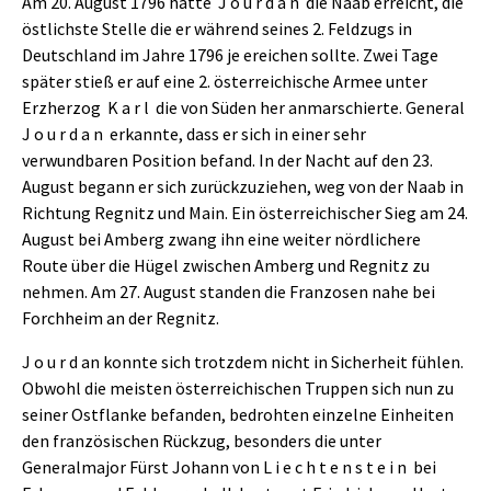
Am 20. August 1796 hatte J o u r d a n die Naab erreicht, die
östlichste Stelle die er während seines 2. Feldzugs in
Deutschland im Jahre 1796 je ereichen sollte. Zwei Tage
später stieß er auf eine 2. österreichische Armee unter
Erzherzog K a r l die von Süden her anmarschierte. General
J o u r d a n erkannte, dass er sich in einer sehr
verwundbaren Position befand. In der Nacht auf den 23.
August begann er sich zurückzuziehen, weg von der Naab in
Richtung Regnitz und Main. Ein österreichischer Sieg am 24.
August bei Amberg zwang ihn eine weiter nördlichere
Route über die Hügel zwischen Amberg und Regnitz zu
nehmen. Am 27. August standen die Franzosen nahe bei
Forchheim an der Regnitz.
J o u r d an konnte sich trotzdem nicht in Sicherheit fühlen.
Obwohl die meisten österreichischen Truppen sich nun zu
seiner Ostflanke befanden, bedrohten einzelne Einheiten
den französischen Rückzug, besonders die unter
Generalmajor Fürst Johann von L i e c h t e n s t e i n bei