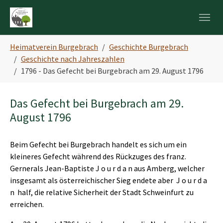
Skip to main navigation
Zum Hauptinhalt springen
Skip to page footer
Sie sind hier:
Heimatverein Burgebrach
Geschichte Burgebrach
Geschichte nach Jahreszahlen
1796 - Das Gefecht bei Burgebrach am 29. August 1796
Das Gefecht bei Burgebrach am 29.
August 1796
Beim Gefecht bei Burgebrach handelt es sich um ein
kleineres Gefecht während des Rückzuges des franz.
Gernerals Jean-Baptiste J o u r d a n aus Amberg, welcher
insgesamt als österreichischer Sieg endete aber J o u r d a
n half, die relative Sicherheit der Stadt Schweinfurt zu
erreichen.